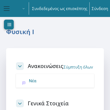
Μετάβαση στο κεντρικό περιεχόμενο
Συνδεδεμένος ως επισκέπτης
Σύνδεση
Πλευρικός πίνακας
Άνοιγμα ευρετηρίου μαθήματος
Φυσική Ι
Section outline
Ανακοινώσεις
Σύμπτυξη όλων
Σύμπτυξη
Φόρουμ
Νέα
Γενικά Στοιχεία
Σύμπτυξη