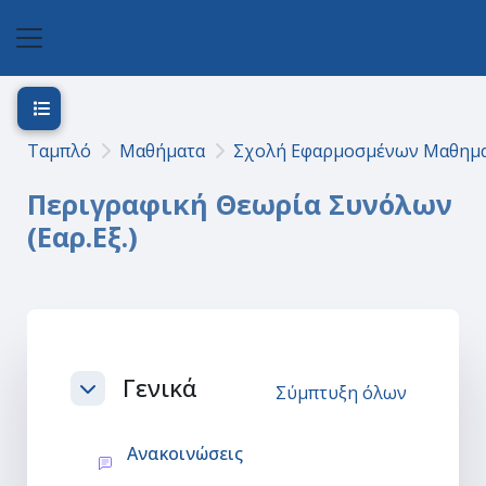
Μετάβαση στο κεντρικό περιεχόμενο
Πλευρικός πίνακας
Άνοιγμα ευρετηρίου μαθήματος
Ταμπλό
Μαθήματα
Σχολή Εφαρμοσμένων Μαθημα
Περιγραφική Θεωρία Συνόλων
(Εαρ.Εξ.)
Section outline
Γενικά
Σύμπτυξη όλων
Σύμπτυξη
Φόρουμ
Ανακοινώσεις