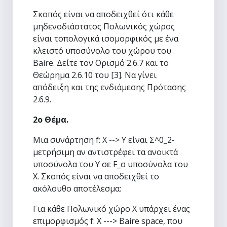
Σκοπός είναι να αποδειχθεί ότι κάθε
μηδενοδιάστατος Πολωνικός χώρος
είναι τοπολογικά ισομορφικός με ένα
κλειστό υποσύνολο του χώρου του
Baire. Δείτε τον Ορισμό 2.6.7 και το
Θεώρημα 2.6.10 του [3]. Να γίνει
απόδειξη και της ενδιάμεσης Πρότασης
2.6.9.
2ο Θέμα.
Μια συνάρτηση f: X --> Y είναι Σ^0_2-
μετρήσιμη αν αντιστρέφει τα ανοικτά
υποσύνολα του Υ σε F_σ υποσύνολα του
X. Σκοπός είναι να αποδειχθεί το
ακόλουθο αποτέλεσμα:
Για κάθε Πολωνικό χώρο X υπάρχει ένας
επιμορφισμός f: X ---> Baire space, που