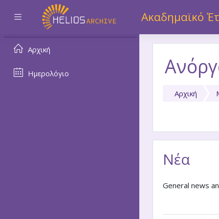
Μετάβαση στο κεντρικό
Ακαδημαϊκό Έτ
Πλευρικός πίνακας
Αρχική
Ανόργ
Ημερολόγιο
Αρχική
Νέα
General news a