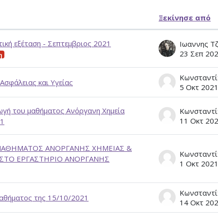
Ξεκίνησε από
ζητήσεων. Εμφάνιση 16 από {$a-> tot
ική εξέταση - Σεπτεμβριος 2021
23 Σεπ 20
η
Ασφάλειας και Υγείας
5 Οκτ 202
ωγή του μαθήματος Ανόργανη Χημεία
11 Οκτ 20
21
ΜΑΘΗΜΑΤΟΣ ΑΝΟΡΓΑΝΗΣ ΧΗΜΕΙΑΣ &
ΣΤΟ ΕΡΓΑΣΤΗΡΙΟ ΑΝΟΡΓΑΝΗΣ
1 Οκτ 202
αθήματος της 15/10/2021
14 Οκτ 20