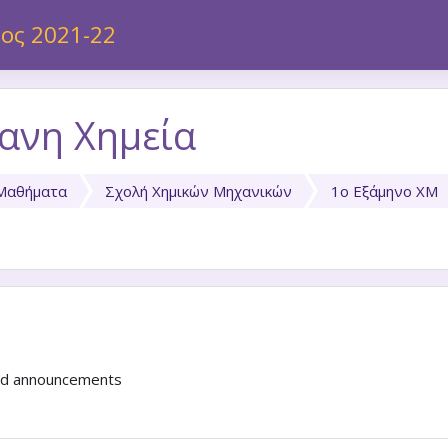
 περιεχόμενο
ος 2021-22
ανη Χημεία
Μαθήματα
Σχολή Χημικών Μηχανικών
1ο Εξάμηνο ΧΜ
nd announcements