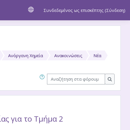
Συνδεδεμένος ως επισκέπτης (
Σύνδεση
)
Ανόργανη Χημεία
Ανακοινώσεις
Νέα
Αναζήτηση στα φόρουμ
Αναζήτησ
ς για το Τμήμα 2