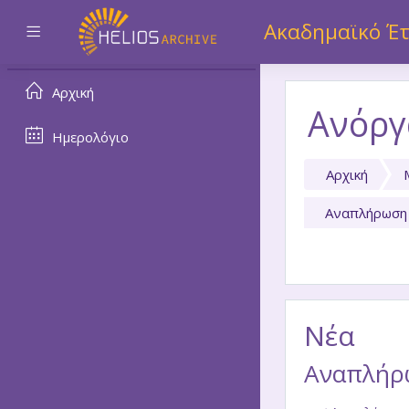
Μετάβαση στο κεντρικό
Ακαδημαϊκό Έτ
Πλευρικός πίνακας
Αρχική
Ανόργ
Ημερολόγιο
Αρχική
Αναπλήρωση 
Νέα
Αναπλήρω