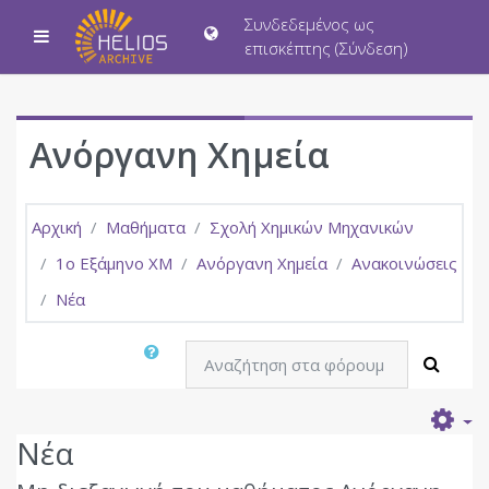
Μετάβαση στο κεντρικό περιεχόμενο
Συνδεδεμένος ως
Πλευρικός πίνακας
επισκέπτης (
Σύνδεση
)
Ανόργανη Χημεία
Αρχική
Μαθήματα
Σχολή Χημικών Μηχανικών
1ο Εξάμηνο ΧΜ
Ανόργανη Χημεία
Ανακοινώσεις
Νέα
Αναζήτηση στα φόρουμ
Αναζή
Νέα