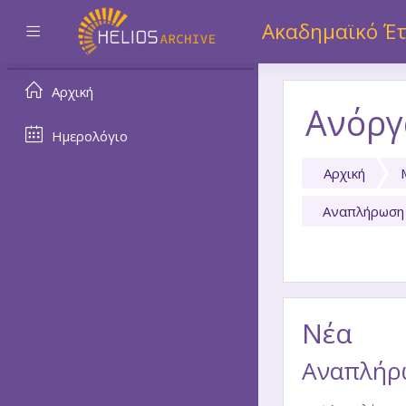
Μετάβαση στο κεντρικό
Ακαδημαϊκό Έτ
Πλευρικός πίνακας
Αρχική
Ανόργ
Ημερολόγιο
Αρχική
Αναπλήρωση 
Νέα
Αναπλήρω