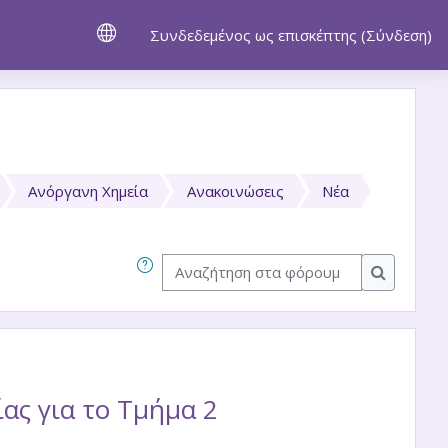
Συνδεδεμένος ως επισκέπτης (
Σύνδεση
)
Ανόργανη Χημεία
Ανακοινώσεις
Νέα
Αναζήτηση στα φόρουμ
Αναζήτησ
ς για το Τμήμα 2