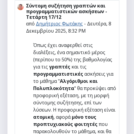
Σύντομη συζήτηση γραπτών και
Αριθμός απαντήσεων: 0
προγραμματιστικών ασκήσεων -
Τετάρτη 17/12
από
Δημήτριος Φωτάκης
-
Δευτέρα, 8
Δεκεμβρίου 2025, 8:32 PM
Όπως έχει αναφερθεί στις
διαλέξεις, ένα σημαντικό μέρος
(περίπου το 50%) της βαθμολογίας
για τις
γραπτές
και τις
προγραμματιστικές
ασκήσεις για
το μάθημα "
Αλγόριθμοι και
Πολυπλοκότητα
" θα προκύψει από
προφορική εξέταση, με τη μορφή
σύντομης συζήτησης, επί των
λύσεων. Η προφορική εξέταση είναι
ατομική
, αφορά
μόνο τους
προπτυχιακούς φοιτητές
που
παρακολουθούν το μάθημα, και θα