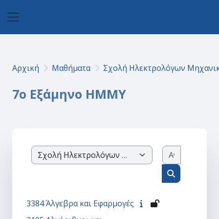
Μετάβαση στο κεντρικό περιεχόμενο
Πλευρικός πίνακας
Αρχική
Μαθήματα
Σχολή Ηλεκτρολόγων Μηχανικ
7ο Εξάμηνο ΗΜΜΥ
Αναζήτησ
Κατηγορίες μαθημάτων
Αναζήτηση 
3384 Άλγεβρα και Εφαρμογές