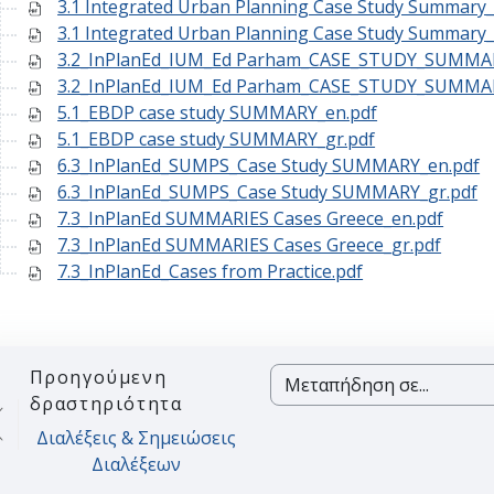
3.1 Integrated Urban Planning Case Study Summary_
3.1 Integrated Urban Planning Case Study Summary_
3.2_InPlanEd_IUM_Ed Parham_CASE_STUDY_SUMMAR
3.2_InPlanEd_IUM_Ed Parham_CASE_STUDY_SUMMAR
5.1_EBDP case study SUMMARY_en.pdf
5.1_EBDP case study SUMMARY_gr.pdf
6.3_InPlanEd_SUMPS_Case Study SUMMARY_en.pdf
6.3_InPlanEd_SUMPS_Case Study SUMMARY_gr.pdf
7.3_InPlanEd SUMMARIES Cases Greece_en.pdf
7.3_InPlanEd SUMMARIES Cases Greece_gr.pdf
7.3_InPlanEd_Cases from Practice.pdf
Προηγούμενη
Μεταπήδηση σε...
δραστηριότητα
Διαλέξεις & Σημειώσεις
Διαλέξεων