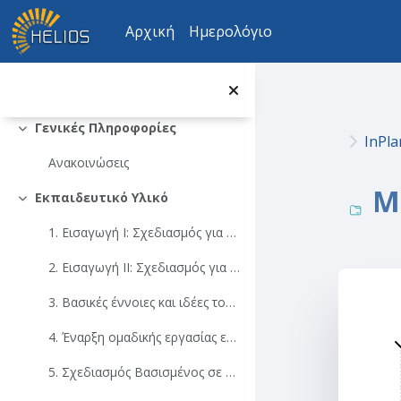
Μετάβαση στο κεντρικό περιεχόμενο
Αρχική
Ημερολόγιο
Γενικές Πληροφορίες
Σύμπτυξη
InPla
Ανακοινώσεις
Μ
Εκπαιδευτικό Υλικό
Σύμπτυξη
1. Εισαγωγή I: Σχεδιασμός για πόλεις χωρίς αποκλεισμούς, ανθρωποκεντρικές και ανθεκτικές στο κλίμα.
2. Εισαγωγή II: Σχεδιασμός για πόλεις χωρίς αποκλεισμούς, ανθρωποκεντρικές και ανθεκτικές στο κλίμα.
3. Βασικές έννοιες και ιδέες του Ολοκληρωμένου Πολεοδομικού Σχεδιασμού
4. Έναρξη ομαδικής εργασίας επί τόπου επίσκεψης
5. Σχεδιασμός Βασισμένος σε Στοιχεία Προβλέποντας τα αποτελέσματα του σχεδιασμού και του σχεδιασμού των παρεμβάσεων