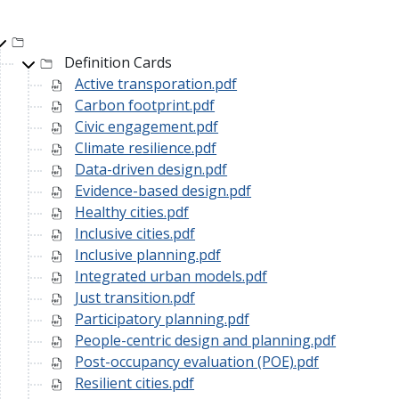
Top-level directory
Definition Cards
Active transporation.pdf
Carbon footprint.pdf
Civic engagement.pdf
Climate resilience.pdf
Data-driven design.pdf
Evidence-based design.pdf
Healthy cities.pdf
Inclusive cities.pdf
Inclusive planning.pdf
Integrated urban models.pdf
Just transition.pdf
Participatory planning.pdf
People-centric design and planning.pdf
Post-occupancy evaluation (POE).pdf
Resilient cities.pdf