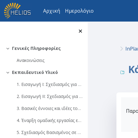
Μετάβαση στο κεντρικό περιεχόμενο
Αρχική
Ημερολόγιο
InPla
Γενικές Πληροφορίες
Σύμπτυξη
Ανακοινώσεις
Κ
Εκπαιδευτικό Υλικό
Σύμπτυξη
1. Εισαγωγή I: Σχεδιασμός για πόλεις χωρίς αποκλεισμούς, ανθρωποκεντρικές και ανθεκτικές στο κλίμα.
2. Εισαγωγή II: Σχεδιασμός για πόλεις χωρίς αποκλεισμούς, ανθρωποκεντρικές και ανθεκτικές στο κλίμα.
3. Βασικές έννοιες και ιδέες του Ολοκληρωμένου Πολεοδομικού Σχεδιασμού
Παρο
4. Έναρξη ομαδικής εργασίας επί τόπου επίσκεψης
5. Σχεδιασμός Βασισμένος σε Στοιχεία Προβλέποντας τα αποτελέσματα του σχεδιασμού και του σχεδιασμού των παρεμβάσεων