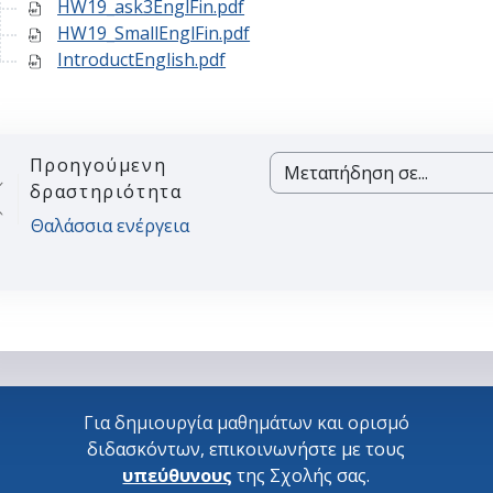
HW19_ask3EnglFin.pdf
HW19_SmallEnglFin.pdf
IntroductEnglish.pdf
Προηγούμενη
Μεταπήδηση σε...
δραστηριότητα
Θαλάσσια ενέργεια
Για δημιουργία μαθημάτων και ορισμό
διδασκόντων, επικοινωνήστε με τους
υπεύθυνους
της Σχολής σας.