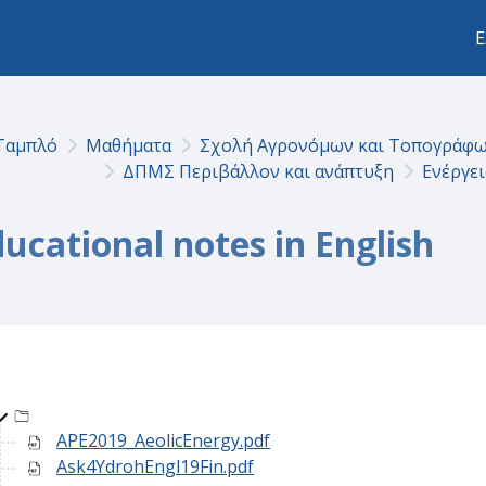
Ε
Ταμπλό
Μαθήματα
Σχολή Αγρονόμων και Τοπογράφ
ΔΠΜΣ Περιβάλλον και ανάπτυξη
Ενέργει
ucational notes in English
Top-level directory
APE2019_AeolicEnergy.pdf
Ask4YdrohEngl19Fin.pdf