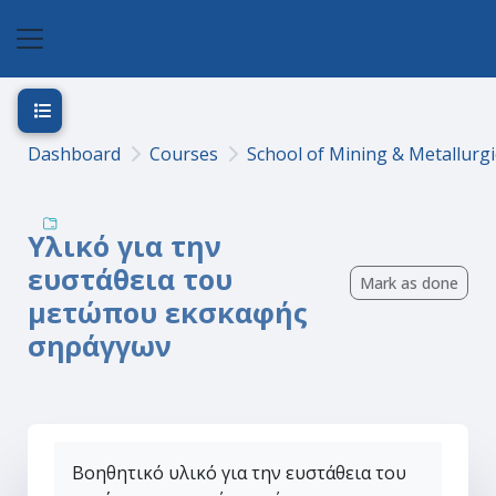
Skip to main content
Side panel
Open course index
Dashboard
Courses
School of Mining & Metallurgi
Υλικό για την
ευστάθεια του
Mark as done
μετώπου εκσκαφής
σηράγγων
Βοηθητικό υλικό για την ευστάθεια του