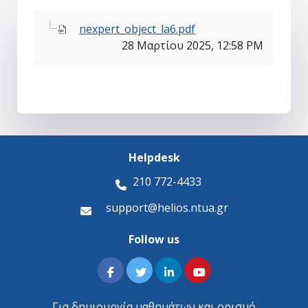
nexpert_object_la6.pdf
28 Μαρτίου 2025, 12:58 PM
Helpdesk
210 772-4433
support@helios.ntua.gr
Follow us
Για δημιουργία μαθημάτων και ορισμό