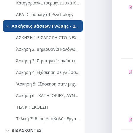
Κατηγορία:Φωτοερμηνευτικά Κλειδιά
APA Dictionary of Psychology
Ασκήσεις Βάσεων Γνώσης - 2023
Σύμπτυξη
ΑΣΚΗΣΗ 1:ΕΙΣΑΓΩΓH ΣΤΟ NEXPERT OBJECT ΜΕ ΥΠΟΔΕΙΓΜΑΤΙΚΗ AΣΚΗΣΗ
Άσκηση 2: Δημιουργία κανόνων παραγωγής – συνδέσεις. Επίβλεψη της παραγωγής κανόνων μέσω λειτουργιών του nexpert object. Επιλογές τρεξίματος και μετασχηματισμοί των υποθέσεων (NEXPERT object)
Άσκηση 3: Στρατηγικές ανάπτυξης βάσης γνώσης. Δημιουργία φιλικού στο χρήστη περιβάλλοντος
Άσκηση 4: Εξάσκηση σε γλώσσα python βιβλιοθήκες μηχανικής μάθησης
'Ασκηση 5: Εξάσκηση στην μηχανική Μάθηση Νο. 2
Άσκηση 6 - ΚΑΤΗΓΟΡΙΕΣ, ΔΥΝΑΜΙΚΑ ΑΝΤΙΚΕΙΜΕΝΑ ΚΑΙ ΙΔΙΟΤΗΤΕΣ ΤΟΥΣ
ΤΕΛΙΚΗ ΕΚΘΕΣΗ
Τελική Έκθεση Υποβολής Εργασιών Τεχνητής Νοημοσύνης- Προθεσμία Υποβολής 9/7/2023
ΔΙΔΑΣΚΟΝΤΕΣ