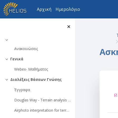
Μετάβαση στο κεντρικό περιεχόμενο
Αρχική
Ημερολόγιο
Σύμπτυξη
Ασκ
Ανακοινώσεις
Γενικά
Σύμπτυξη
Webex- Μαθήματος
Διαλέξεις Βάσεων Γνώσης
Σύμπτυξη
Se
Έγγραφα
Douglas Way - Terrain analysis (chapters 2, 5-12)
Airphoto interpretation for terrain evaluation (chapter-04) - ΕΙΝΑΙ ΑΠΟ LILLESAND AND KIEFER REMOTE SENSING AND IMAGE INTERPRETATION