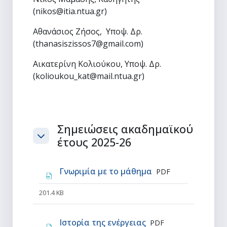
(nikos@itia.ntua.gr)
Αθανάσιος Ζήσος, Υποψ. Δρ.
(thanasiszissos7@gmail.com)
Αικατερίνη Κολιούκου, Υποψ. Δρ.
(kolioukou_kat@mail.ntua.gr)
Σημειώσεις ακαδημαϊκού
έτους 2025-26
Σύμπτυξη
Αρχείο
Γνωριμία με το μάθημα
PDF
201.4 KB
Αρχείο
Ιστορία της ενέργειας
PDF