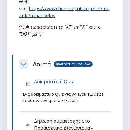
Web
site:
https://www.chemeng.ntua.gr/the_pe
ople/n.mandelos
(*) Αντικαταστήστε το "ΑΤ" με "@" και το
"DOT" με "."
Λοιπά
Φωτοεπισημασμένο
Σύμπτυξη
Κουίζ
Δοκιμαστικό Quiz
Ένα δοκιμαστικό Quiz για να εξοικειωθείτε
με αυτόν τον τρόπο εξέτασης.
Δήλωση συμμετοχής στο
Προαιρετικό Διαγώνισμα -