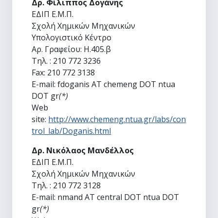
Δρ. Φίλιππος Δογάνης
ΕΔΙΠ Ε.Μ.Π.
Σχολή Χημικών Μηχανικών
Υπολογιστικό Κέντρο
Αρ. Γραφείου: H.405.β
Τηλ. : 210 772 3236
Fax: 210 772 3138
E-mail: fdoganis AT chemeng DOT ntua
DOT gr
(*)
Web
site:
http://www.chemeng.ntua.gr/labs/con
trol_lab/Doganis.html
Δρ. Νικόλαος Μανδέλλος
ΕΔΙΠ Ε.Μ.Π.
Σχολή Χημικών Μηχανικών
Τηλ. : 210 772 3128
E-mail: nmand AT central DOT ntua DOT
gr
(*)