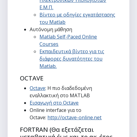
Ηλεκτρονικών Υπολογιστών
Ε.Μ.Π.
Βίντεο με οδηγίες εγκατάστασης
του Matlab
Αυτόνομη μάθηση
Matlab Self-Paced Online
Courses
Εκπαιδευτικά βίντεο για τις
διάφορες δυνατότητες του
Matlab.
OCTAVE
Octave
: H πιο διαδεδομένη
εναλλακτική στο MATLAB
Εισαγωγή στο Octave
Online interface για το
Octave:
http://octave-online.net
FORTRAN (Θα εξετάζεται
μεταβατικά έως και το ακ. έτος