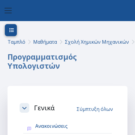
Μετάβαση στο κεντρικό περιεχόμενο
Πλευρικός πίνακας
Άνοιγμα ευρετηρίου μαθήματος
Ταμπλό
Μαθήματα
Σχολή Χημικών Μηχανικών
Προγραμματισμός
Υπολογιστών
Section outline
Γενικά
Σύμπτυξη όλων
Σύμπτυξη
Φόρουμ
Ανακοινώσεις