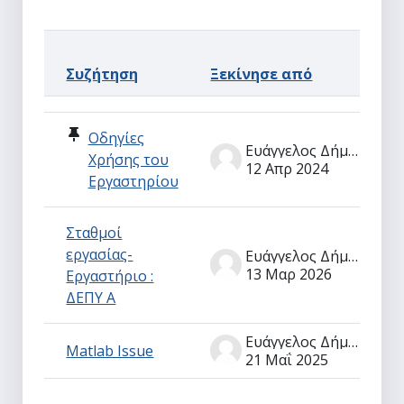
Τ
Συζήτηση
Ξεκίνησε από
α
Κατάσταση
Λίστα συζητήσεων. Εμφάνιση 3 από {$a-> total}
Οδηγίες
Ευάγγελος Δήμος
Χρήσης του
12 Απρ 2024
Εργαστηρίου
Σταθμοί
εργασίας-
Ευάγγελος Δήμος
13 Μαρ 2026
Εργαστήριο :
ΔΕΠΥ Α
Ευάγγελος Δήμος
Matlab Issue
21 Μαΐ 2025