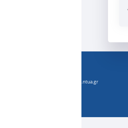
Helpdesk
210 772-4433
support@helios.ntua.gr
Follow us