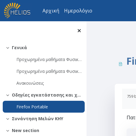
Μετάβαση στο κεντρικό περιεχόμενο
Αρχική
Ημερολόγιο
Γενικά
Σύμπτυξη
Fi
Προχωρημένα μαθήματα Φυσικής Σωματιδίων (για μαθητές Λυκείου) 15 Φεβρουαρίου - 27 Μαρτίου 2024
Προχωρημένα μαθήματα Φυσικής Σωματιδίων (για μαθητές Λυκείου) 18 Φεβρουαρίου - 1 Απριλίου 2026
Ανακοινώσεις
Οδηγίες εγκατάστασης και χρήσης του Mozila Firefox Portable
759 
Σύμπτυξη
Firefox Portable
Πατ
Συνάντηση Μελών ΚΗΥ
Σύμπτυξη
New section
Σύμπτυξη