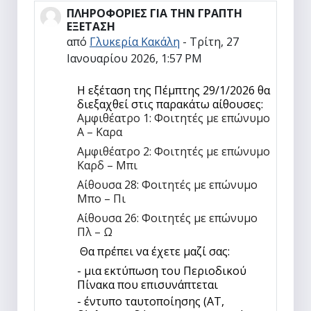
ΠΛΗΡΟΦΟΡΙΕΣ ΓΙΑ ΤΗΝ ΓΡΑΠΤΗ
Αριθμός απαντήσεων: 0
ΕΞΕΤΑΣΗ
από
Γλυκερία Κακάλη
-
Τρίτη, 27
Ιανουαρίου 2026, 1:57 PM
Η εξέταση της Πέμπτης 29/1/2026 θα
διεξαχθεί στις παρακάτω αίθουσες:
Αμφιθέατρο 1: Φοιτητές με επώνυμο
Α – Καρα
Αμφιθέατρο 2: Φοιτητές με επώνυμο
Καρδ – Μπι
Αίθουσα 28: Φοιτητές με επώνυμο
Μπο – Πι
Αίθουσα 26: Φοιτητές με επώνυμο
Πλ – Ω
Θα πρέπει να έχετε μαζί σας:
- μια εκτύπωση του Περιοδικού
Πίνακα
που επισυνάπτεται
- έ
ντυπο ταυτοποίησης (ΑΤ,