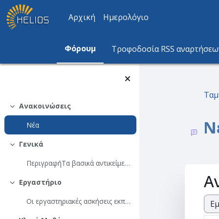
Μετάβαση στο κεντρικό περιεχόμενο
Αρχική
Ημερολόγιο
Φόρουμ
Τροφοδοσία RSS αναρτήσεω
Ταμ
Ανακοινώσεις
Σύμπτυξη
Ν
Νέα
Γενικά
Σύμπτυξη
ΠεριγραφήΤα βασικά αντικείμενα του μαθήματος είναι...
Α
Εργαστήριο
Σύμπτυξη
Οι εργαστηριακές ασκήσεις εκπονούνται στα Εργαστήρ...
Λει