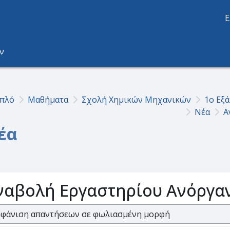
Ε
ν
πλό
Μαθήματα
Σχολή Χημικών Μηχανικών
1ο Εξ
Νέα
Α
έα
ναβολή Εργαστηρίου Ανόργαν
τουργία εμφάνισης