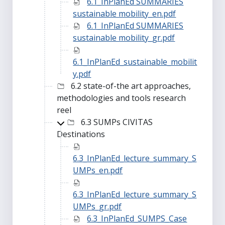
6.1_InPlanEd SUMMARIES
sustainable mobility_en.pdf
6.1_InPlanEd SUMMARIES
sustainable mobility_gr.pdf
6.1_InPlanEd_sustainable_mobilit
y.pdf
6.2 state-of-the art approaches,
methodologies and tools research
reel
6.3 SUMPs CIVITAS
Destinations
6.3_InPlanEd_lecture_summary_S
UMPs_en.pdf
6.3_InPlanEd_lecture_summary_S
UMPs_gr.pdf
6.3_InPlanEd_SUMPS_Case