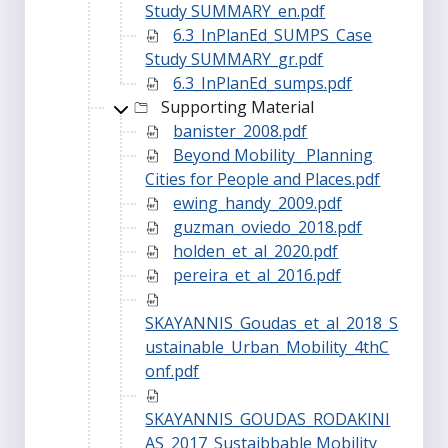
Study SUMMARY_en.pdf
6.3_InPlanEd_SUMPS_Case
Study SUMMARY_gr.pdf
6.3_InPlanEd_sumps.pdf
Supporting Material
banister_2008.pdf
Beyond Mobility_ Planning
Cities for People and Places.pdf
ewing_handy_2009.pdf
guzman_oviedo_2018.pdf
holden_et_al_2020.pdf
pereira_et_al_2016.pdf
SKAYANNIS_Goudas_et_al_2018_S
ustainable_Urban_Mobility_4thC
onf.pdf
SKAYANNIS_GOUDAS_RODAKINI
AS_2017_Sustaibbable Mobility