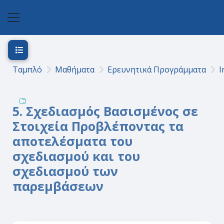
Μετάβαση στο κεντρικό περιεχόμενο
Πλευρικός πίνακας
Άνοιγμα ευρετηρίου μαθήματος
Ταμπλό
Μαθήματα
Ερευνητικά Προγράμματα
I
5. Σχεδιασμός Βασισμένος σε
Στοιχεία Προβλέποντας τα
αποτελέσματα του
σχεδιασμού και του
σχεδιασμού των
παρεμβάσεων