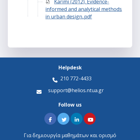
Karimi (2012). Evidence-
informed and analytical methods
in urban design..pdf
Helpdesk
210 772-4433
support@helios.ntua.gr
Follow us
Για δημιουργία μαθημάτων και ορισμό