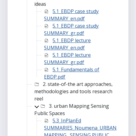
ideas
5.1_EBDP case study
SUMMARY_en.pdf
5.1_EBDP case study
SUMMARY_gr.pdf
5.1_EBDP lecture
SUMMARY_en.pdf
5.1_EBDP lecture
SUMMARY_gr.pdf
5.1_Fundamentals of
EBDP.pdf
2. state-of-the art approaches,
methodologies and tools research
reel
3. urban Mapping Sensing
Public Spaces
5.3_InPlanEd
SUMMARIES_Noumena_URBAN
MAPPING_ SENSING PUBLIC