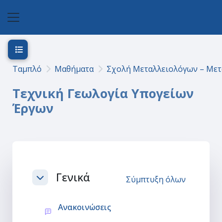
Μετάβαση στο κεντρικό περιεχόμενο
Πλευρικός πίνακας
Άνοιγμα ευρετηρίου μαθήματος
Ταμπλό
Μαθήματα
Σχολή Μεταλλειολόγων – Με
Τεχνική Γεωλογία Υπογείων
Έργων
Section outline
Γενικά
Σύμπτυξη όλων
Σύμπτυξη
Φόρουμ
Ανακοινώσεις