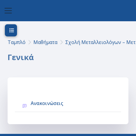
Μετάβαση στο κεντρικό περιεχόμενο
Πλευρικός πίνακας
Άνοιγμα ευρετηρίου μαθήματος
Ταμπλό
Μαθήματα
Σχολή Μεταλλειολόγων – Με
Γενικά
Section outline
Φόρουμ
Ανακοινώσεις