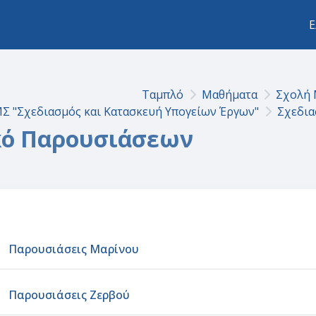
Ε
Ταμπλό
Μαθήματα
Σχολή 
Σ "Σχεδιασμός και Κατασκευή Υπογείων Έργων"
Σχεδια
κό Παρουσιάσεων
ction outline
Φάκελος
Παρουσιάσεις Μαρίνου
Φάκελος
Παρουσιάσεις Ζερβού