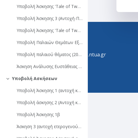
Υποβολή Άσκησης 'Tale of Two Rock Masses" (part 1 -Intact Rock properties)
Υποβολή Άσκησης 3 (Αντοχή-Παραμορφωσιμότητα Βραχομάζας)
Υποβολή Άσκησης 'Tale of Two Rock Masses" (part 2 - Rock mass Strength)
Helpdesk
210 772-4433
Υποβολή Παλαιών Θεμάτων Εξέτασης (2024-25)
support@helios.ntua.gr
Υποβολή παλαιού θέματος (2025) εξέτασης
Άσκηση Ανάλυσης Ευστάθειας Σήραγγας έναντι σφηνοειδών ολισθήσεων-αποκολλήσεων
Follow us
Υποβολή Ασκήσεων
Σύμπτυξη
Υποβολή Άσκησης 1 (αντοχή και παραμορφωσιμότητα άρρηκτου βράχου)
Υποβολή άσκησης 2 (Αντοχή και Παραμορφωσιμότητα βραχομάζας)
Υποβολή Άσκησης 1β
Άσκηση 3 (αντοχή ετερογενούς βραχομάζας)