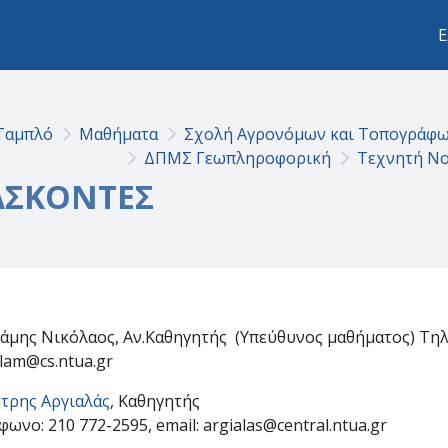
Ε
Ταμπλό
Μαθήματα
Σχολή Αγρονόμων και Τοπογράφ
ΔΠΜΣ Γεωπληροφορική
Τεχνητή Νο
ΑΣΚΟΝΤΕΣ
ction outline
άμης Νικόλαος, Αν.Καθηγητής (Υπεύθυνος μαθήματος) Τηλέ
lam@cs.ntua.gr
τρης Αργιαλάς
, Καθηγητής
ωνο: 210 772-2595, email: argialas@central.ntua.gr