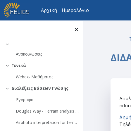
Μετάβαση στο κεντρικό περιεχόμενο
Αρχική
Ημερολόγιο
Σύμπτυξη
ΔΙΔ
Ανακοινώσεις
Γενικά
Σύμπτυξη
Webex- Μαθήματος
Διαλέξεις Βάσεων Γνώσης
Σύμπτυξη
Se
Δουλ
Έγγραφα
ndou
Douglas Way - Terrain analysis (chapters 2, 5-12)
Δημή
Airphoto interpretation for terrain evaluation (chapter-04) - ΕΙΝΑΙ ΑΠΟ LILLESAND AND KIEFER REMOTE SENSING AND IMAGE INTERPRETATION
Τηλέφ