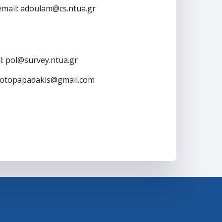
mail: adoulam@cs.ntua.gr
l: pol@survey.ntua.gr
rotopapadakis@gmail.com