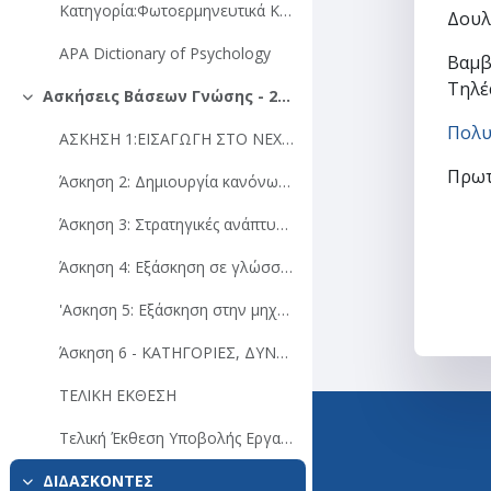
Κατηγορία:Φωτοερμηνευτικά Κλειδιά
Δουλ
APA Dictionary of Psychology
Βαμβ
Τηλέ
Ασκήσεις Βάσεων Γνώσης - 2023
Σύμπτυξη
Πολυ
ΑΣΚΗΣΗ 1:ΕΙΣΑΓΩΓH ΣΤΟ NEXPERT OBJECT ΜΕ ΥΠΟΔΕΙΓΜΑΤΙΚΗ AΣΚΗΣΗ
Πρωτ
Άσκηση 2: Δημιουργία κανόνων παραγωγής – συνδέσεις. Επίβλεψη της παραγωγής κανόνων μέσω λειτουργιών του nexpert object. Επιλογές τρεξίματος και μετασχηματισμοί των υποθέσεων (NEXPERT object)
Άσκηση 3: Στρατηγικές ανάπτυξης βάσης γνώσης. Δημιουργία φιλικού στο χρήστη περιβάλλοντος
Άσκηση 4: Εξάσκηση σε γλώσσα python βιβλιοθήκες μηχανικής μάθησης
'Ασκηση 5: Εξάσκηση στην μηχανική Μάθηση Νο. 2
Άσκηση 6 - ΚΑΤΗΓΟΡΙΕΣ, ΔΥΝΑΜΙΚΑ ΑΝΤΙΚΕΙΜΕΝΑ ΚΑΙ ΙΔΙΟΤΗΤΕΣ ΤΟΥΣ
ΤΕΛΙΚΗ ΕΚΘΕΣΗ
Helpdesk
Τελική Έκθεση Υποβολής Εργασιών Τεχνητής Νοημοσύνης- Προθεσμία Υποβολής 9/7/2023
210 772-4433
ΔΙΔΑΣΚΟΝΤΕΣ