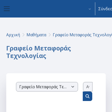
Μετάβαση στο κεντρικό περιεχόμενο
Σύνδε
Πλευρικός πίνακας
Αρχική
Μαθήματα
Γραφείο Μεταφοράς Τεχνολογ
Γραφείο Μεταφοράς
Τεχνολογίας
Αναζήτησ
Κατηγορίες μαθημάτων
Αναζήτηση 