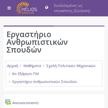
Μετάβαση στο κεντρικό περιεχόμενο
Συνδεδεμένος ως
Πλευρικός πίνακας
επισκέπτης (
Σύνδεση
)
Εργαστήριο
Ανθρωπιστικών
Σπουδών
Αρχική
Μαθήματα
Σχολή Πολιτικών Μηχανικών
8ο Εξάμηνο ΠΜ
Εργαστήριο Ανθρωπιστικών Σπουδών
Περιγραφή θέματος
Γενικά
Φόρουμ
Announcements