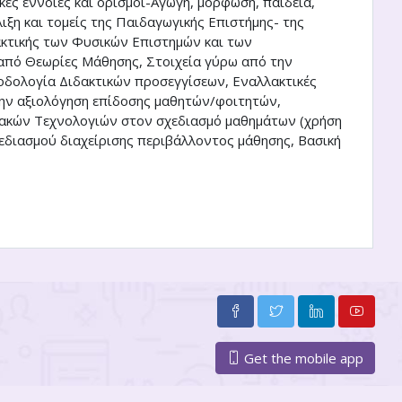
ές έννοιες και ορισμοί-Αγωγή, μόρφωση, παιδεία,
λιξη και τομείς της Παιδαγωγικής Επιστήμης- της
δακτικής των Φυσικών Επιστημών και των
από Θεωρίες Μάθησης, Στοιχεία γύρω από την
θοδολογία Διδακτικών προσεγγίσεων, Εναλλακτικές
την αξιολόγηση επίδοσης μαθητών/φοιτητών,
υακών Τεχνολογιών στον σχεδιασμό μαθημάτων (χρήση
εδιασμού διαχείρισης περιβάλλοντος μάθησης, Βασική
Get the mobile app