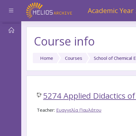
Skip to main content
Academic Year
Side panel
Course info
Home
Courses
School of Chemical 
5274 Applied Didactics o
Teacher:
Ευαγγελία Παυλάτου