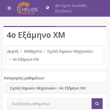
Μετάβαση στο κεντρικό περιεχόμενο
Δεν έχετε συνδεθεί.
Πλευρικός πίνακας
(
Σύνδεση
)
4ο Εξάμηνο ΧΜ
Αρχική
Μαθήματα
Σχολή Χημικών Μηχανικών
4ο Εξάμηνο ΧΜ
Κατηγορίες μαθημάτων:
Αναζήτηση μαθημάτων
Αναζή