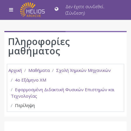
Μετάβαση στο κεντρικό περιεχόμενο
Δεν έχετε συνδεθεί.
Πλευρικός πίνακας
(
Σύνδεση
)
Πληροφορίες
μαθήματος
Αρχική
Μαθήματα
Σχολή Χημικών Μηχανικών
4ο Εξάμηνο ΧΜ
Εφαρμοσμένη Διδακτική Φυσικών Επιστημών και
Τεχνολογίας
Περίληψη