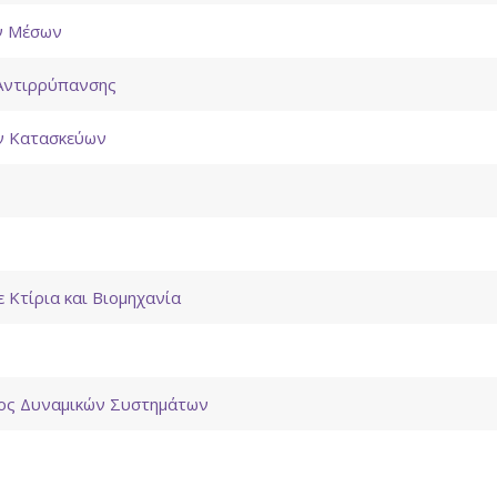
ν Μέσων
 Αντιρρύπανσης
ν Κατασκεύων
 Κτίρια και Βιομηχανία
χος Δυναμικών Συστημάτων