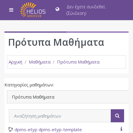
Μετάβαση στο κεντρικό περιεχόμενο
Δεν έχετε συνδεθεί.
Πλευρικός πίνακας
(
Σύνδεση
)
Πρότυπα Μαθήματα
Αρχική
Μαθήματα
Πρότυπα Μαθήματα
Κατηγορίες μαθημάτων:
Αναζήτηση μαθημάτων
Αναζή
dpms-etyp dpms-etyp-template