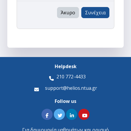
Άκυρο
Συνέχεια
Helpdesk
210 772-4433
support@helios.ntua.gr
Follow us
Για δημιουργία μαθημάτων και ορισμό