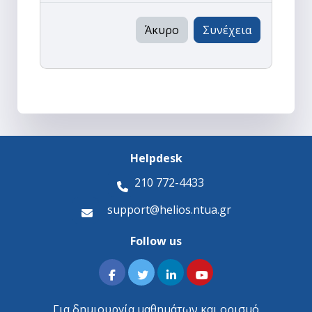
Άκυρο
Συνέχεια
Helpdesk
210 772-4433
support@helios.ntua.gr
Follow us
Για δημιουργία μαθημάτων και ορισμό