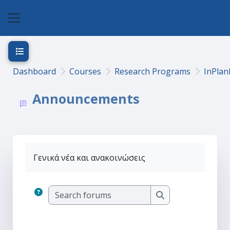
Skip to main content
Side panel
Open course index
Dashboard
Courses
Research Programs
InPlan
Announcements
Γενικά νέα και ανακοινώσεις
Search forums
Search forums