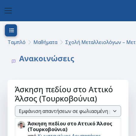
Μετάβαση στο κεντρικό περιεχόμενο
Πλευρικός πίνακας
Άνοιγμα ευρετηρίου μαθήματος
Ταμπλό
Μαθήματα
Σχολή Μεταλλειολόγων – Με
Ανακοινώσεις
Άσκηση πεδίου στο Αττικό
Άλσος (Τουρκοβούνια)
Λειτουργία εμφάνισης
Άσκηση πεδίου στο Αττικό Άλσος
Αριθμός απαντήσεων: 0
(Τουρκοβούνια)
από
Κωνσταντίνος Λουπασάκης
-