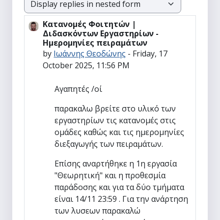
Display mode
Κατανομές Φοιτητών |
Number of replies: 0
Διδασκόντων Εργαστηρίων -
Ημερομηνίες πειραμάτων
by
Ιωάννης Θεοδώνης
-
Friday, 17
October 2025, 11:56 PM
Αγαπητές /οί
παρακαλω βρείτε στο υλικό των
εργαστηρίων τις κατανομές στις
ομάδες καθώς και τις ημερομηνίες
διεξαγωγής των πειραμάτων.
Επίσης αναρτήθηκε η 1η εργασία
"Θεωρητική" και η προθεσμία
παράδοσης και για τα δύο τμήματα
είναι 14/11 23:59 . Για την ανάρτηση
των λυσεων παρακαλώ