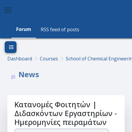
Skip to main content
Side panel
Forum
RSS feed of posts
Open course index
Dashboard
Courses
School of Chemical Engineeri
News
Κατανομές Φοιτητών |
Διδασκόντων Εργαστηρίων -
Ημερομηνίες πειραμάτων