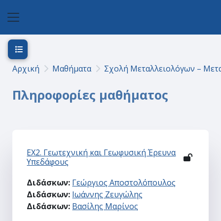
Μετάβαση στο κεντρικό περιεχόμενο
Πλευρικός πίνακας
Άνοιγμα ευρετηρίου μαθήματος
Αρχική
Μαθήματα
Σχολή Μεταλλειολόγων – Με
Πληροφορίες μαθήματος
ΕΧ2. Γεωτεχνική και Γεωφυσική Έρευνα
Υπεδάφους
Διδάσκων:
Γεώργιος Αποστολόπουλος
Διδάσκων:
Ιωάννης Ζευγώλης
Διδάσκων:
Βασίλης Μαρίνος