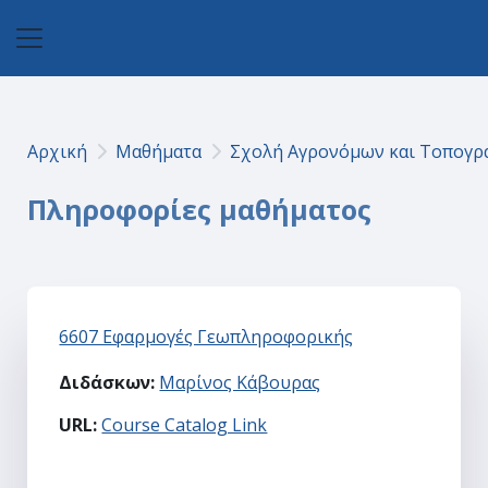
Μετάβαση στο κεντρικό περιεχόμενο
Πλευρικός πίνακας
Αρχική
Μαθήματα
Σχολή Αγρονόμων και Τοπογ
Πληροφορίες μαθήματος
6607 Εφαρμογές Γεωπληροφορικής
Διδάσκων:
Μαρίνος Κάβουρας
URL
:
Course Catalog Link