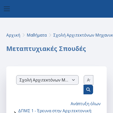
Μετάβαση στο κεντρικό περιεχόμενο
Πλευρικός πίνακας
Αρχική
Μαθήματα
Σχολή Αρχιτεκτόνων Μηχανι
Μεταπτυχιακές Σπουδές
Αναζήτησ
Κατηγορίες μαθημάτων
Αναζήτηση 
Ανάπτυξη όλων
ΔΠΜΣ 1 - Έρευνα στην Αρχιτεκτονική: