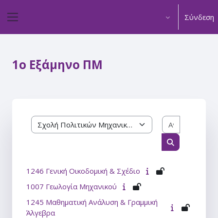
Μετάβαση στο κεντρικό περιεχόμενο
Σύνδεση
Πλευρικός πίνακας
1ο Εξάμηνο ΠΜ
Αναζήτηση
Κατηγορίες μαθημάτων
Αναζήτηση μ
1246 Γενική Οικοδομική & Σχέδιο
1007 Γεωλογία Μηχανικού
1245 Μαθηματική Ανάλυση & Γραμμική
Άλγεβρα