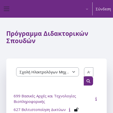
Μετάβαση στο κεντρικό περιεχόμενο
Σύνδεση
Πλευρικός πίνακας
Πρόγραμμα Διδακτορικών
Σπουδών
Αναζήτηση
Κατηγορίες μαθημάτων
Αναζήτηση μ
699 Βασικές Αρχές και Τεχνολογίες
Βιοπληροφορικής
627 Βελτιστοποίηση Δικτύων