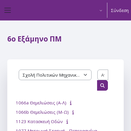
Μετάβαση στο κεντρικό περιεχόμενο
Σύνδεση
Πλευρικός πίνακας
6ο Εξάμηνο ΠΜ
Αναζήτηση
Κατηγορίες μαθημάτων
Αναζήτηση μ
1066a Θεμελιώσεις (Α-Λ)
1066b Θεμελιώσεις (Μ-Ω)
1123 Κατασκευή Οδών
1077 Μητρωική Στατική - Πεπερασμένα