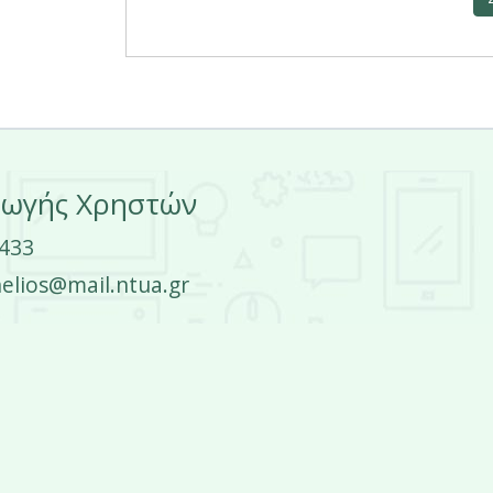
ρωγής Χρηστών
4433
elios@mail.ntua.gr