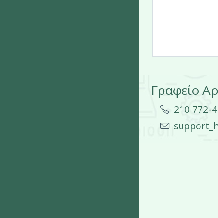
Γραφείο Α
210 772-
support_h