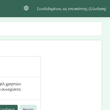
Συνδεδεμένος ως επισκέπτης (
Σύνδεση
)
φίλ χρηστών.
 συνεχίσετε.
Συνέχεια
Άκυρο