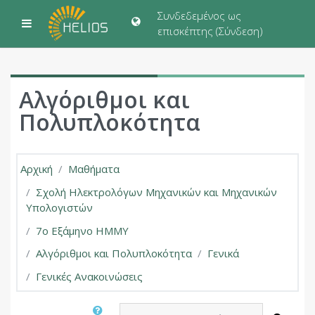
Μετάβαση στο κεντρικό περιεχόμενο
Συνδεδεμένος ως
Πλευρικός πίνακας
επισκέπτης (
Σύνδεση
)
Αλγόριθμοι και
Πολυπλοκότητα
Αρχική
Μαθήματα
Σχολή Ηλεκτρολόγων Μηχανικών και Μηχανικών
Υπολογιστών
7ο Εξάμηνο ΗΜΜΥ
Αλγόριθμοι και Πολυπλοκότητα
Γενικά
Γενικές Ανακοινώσεις
Αναζήτηση στα φόρουμ