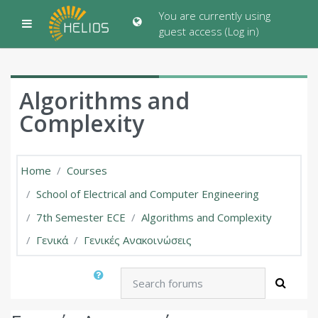
Skip to main content
You are currently using
Side panel
guest access (
Log in
)
Algorithms and
Complexity
Home
Courses
School of Electrical and Computer Engineering
7th Semester ECE
Algorithms and Complexity
Γενικά
Γενικές Ανακοινώσεις
Search forums
Searc