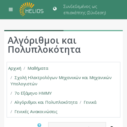
Μετάβαση στο κεντρικό περιεχόμενο
Συνδεδεμένος ως
Πλευρικός πίνακας
επισκέπτης (
Σύνδεση
)
Αλγόριθμοι και
Πολυπλοκότητα
Αρχική
Μαθήματα
Σχολή Ηλεκτρολόγων Μηχανικών και Μηχανικών
Υπολογιστών
7ο Εξάμηνο ΗΜΜΥ
Αλγόριθμοι και Πολυπλοκότητα
Γενικά
Γενικές Ανακοινώσεις
Αναζήτηση στα φόρουμ