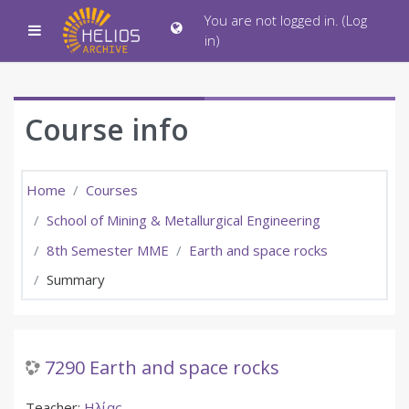
Skip to main content
You are not logged in. (
Log
Side panel
in
)
Course info
Home
Courses
School of Mining & Metallurgical Engineering
8th Semester MME
Earth and space rocks
Summary
7290 Earth and space rocks
Teacher:
Ηλίας