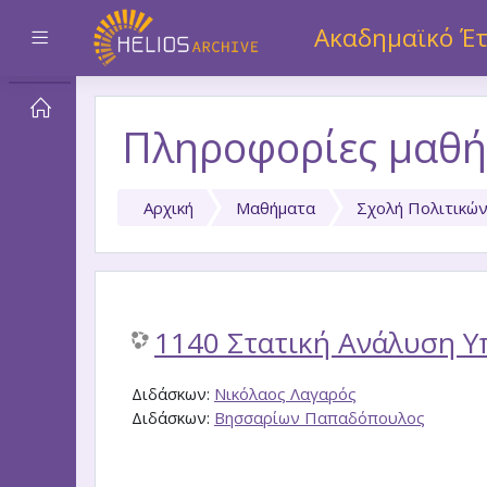
Μετάβαση στο κεντρικό περιεχόμενο
Ακαδημαϊκό Έτ
Πλευρικός πίνακας
Πληροφορίες μαθή
Αρχική
Μαθήματα
Σχολή Πολιτικώ
1140 Στατική Ανάλυση 
Διδάσκων:
Νικόλαος Λαγαρός
Διδάσκων:
Βησσαρίων Παπαδόπουλος