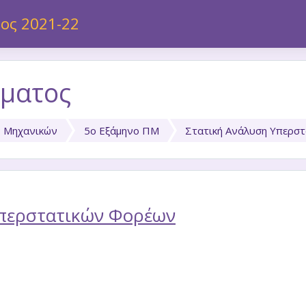
ος 2021-22
ματος
ν Μηχανικών
5ο Εξάμηνο ΠΜ
Στατική Ανάλυση Υπερσ
Υπερστατικών Φορέων